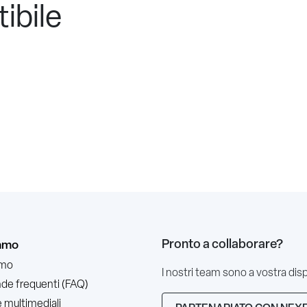
ibile
Pronto a collaborare?
iamo
amo
I nostri team sono a vostra dis
e frequenti (FAQ)
 multimediali