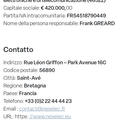
elettroniche e di telecomunicazione (4652Z)
Capitale sociale:
€ 420.000,
00
Partita IVA intracomunitaria:
FR54518790449
Nome della persona responsabile:
Frank GREARD
Contatto
Indirizzo:
Rue Léon Griffon – Park Avenue 16C
Codice postale:
56890
Città:
Saint-Avé
Regione:
Bretagna
Paese:
Francia
Telefono:
+33 (0)2 22 44 44 23
Email :
contact@nexelec.fr
URL: https:
//www.nexelec.eu