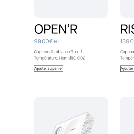
OPEN’R
RI
99.00
€
139.
HT
Capteur d’ambiance 3-en-1
Capteur
Température, Humidité, CO2
Tempér
Ajouter au panier
Ajouter