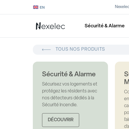
Nexele
EN
Sécurité & Alarme
TOUS NOS PRODUITS
Sécurité & Alarme
S
M
Sécurisez vos logements et
protégez les résidents avec
Co
nos détecteurs dédiés à la
en
Sécurité Incendie.
ca
po
l'
DÉCOUVRIR
d'