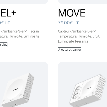
EEL+
MOVE
0
€
79.00
€
HT
HT
 d’ambiance 3-en-1 + écran
Capteur d’ambiance 5-en-1
ture, Humidité, Luminosité
Température, Humidité, Bruit,
Luminosité, Présence
r plus
Ajouter au panier