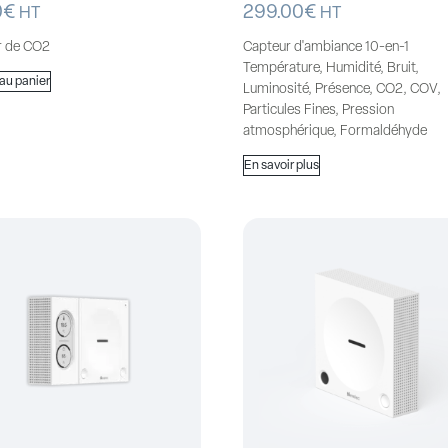
0
€
299.00
€
HT
HT
r de CO2
Capteur d'ambiance 10-en-1
Température, Humidité, Bruit,
 au panier
Luminosité, Présence, CO2, COV,
Particules Fines, Pression
atmosphérique, Formaldéhyde
En savoir plus