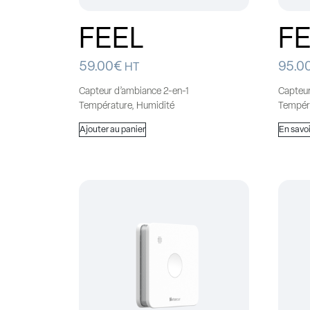
FEEL
F
59.00
€
95.0
HT
Capteur d’ambiance 2-en-1
Capteur
Température, Humidité
Tempéra
Ajouter au panier
En savoi