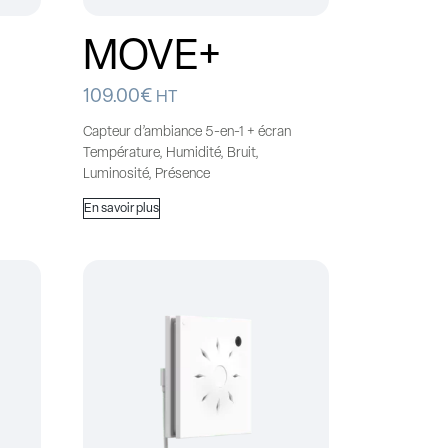
MOVE+
109.00
€
HT
Capteur d’ambiance 5-en-1 + écran
Température, Humidité, Bruit,
Luminosité, Présence
En savoir plus