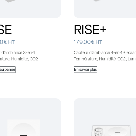
SE
RISE+
00
€
179.00
€
HT
HT
 d’ambiance 3-en-1
Capteur d’ambiance 4-en-1 + écran
ature, Humidité, CO2
Température, Humidité, CO2, Lum
 au panier
En savoir plus