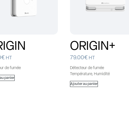
IGIN
ORIGIN+
0
€
79.00
€
HT
HT
eur de fumée
Détecteur de fumée
Température, Humidité
 au panier
Ajouter au panier