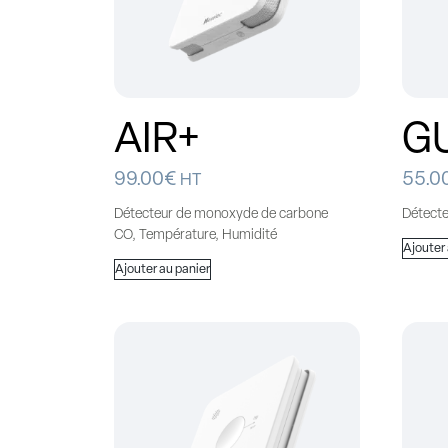
AIR+
G
99.00
€
55.0
HT
Détecteur de monoxyde de carbone
Détect
CO, Température, Humidité
Ajouter
Ajouter au panier