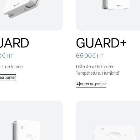
UARD
GUARD+
0
€
65.00
€
HT
HT
eur de fumée
Détecteur de fumée
Température, Humidité
 au panier
Ajouter au panier