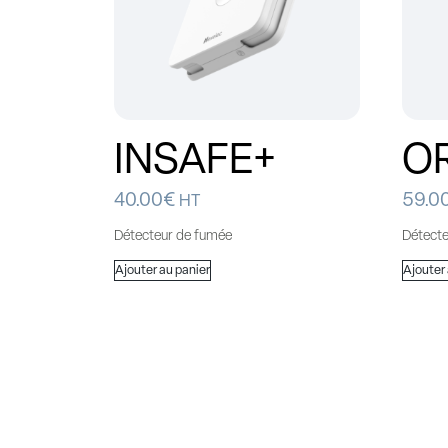
INSAFE+
OR
40.00
€
59.0
HT
Détecteur de fumée
Détect
Ajouter au panier
Ajouter