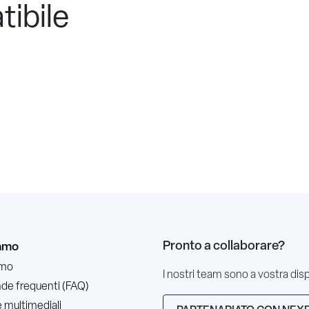
tibile
Pronto a collaborare?
iamo
amo
I nostri team sono a vostra dis
e frequenti (FAQ)
 multimediali