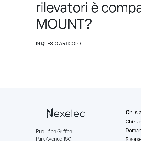
rilevatori è compa
MOUNT?
IN QUESTO ARTICOLO:
Chi s
Chi si
Domand
Rue Léon Griffon
Park Avenue 16C
Risorse