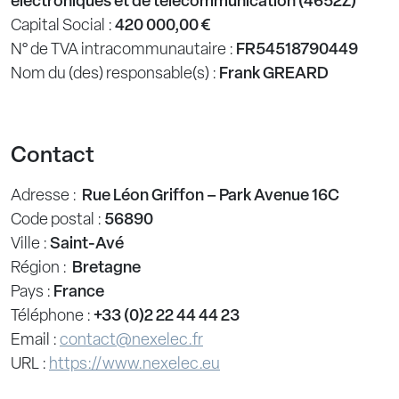
électroniques et de télécommunication (4652Z)
Capital Social :
420 000,00 €
N° de TVA intracommunautaire :
FR54518790449
Nom du (des) responsable(s) :
Frank GREARD
Contact
Adresse :
Rue Léon Griffon – Park Avenue 16C
Code postal :
56890
Ville :
Saint-Avé
Région :
Bretagne
Pays :
France
Téléphone :
+33 (0)2 22 44 44 23
Email :
contact@nexelec.fr
URL :
https://www.nexelec.eu