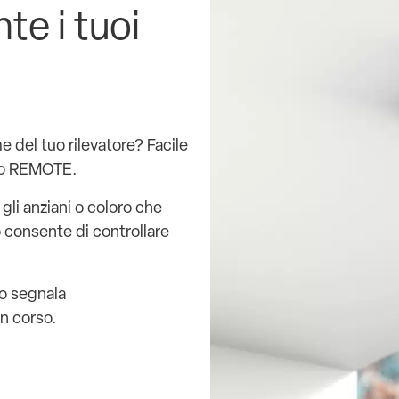
te i tuoi
me del tuo rilevatore? Facile
ndo REMOTE.
gli anziani o coloro che
do consente di controllare
do segnala
in corso.