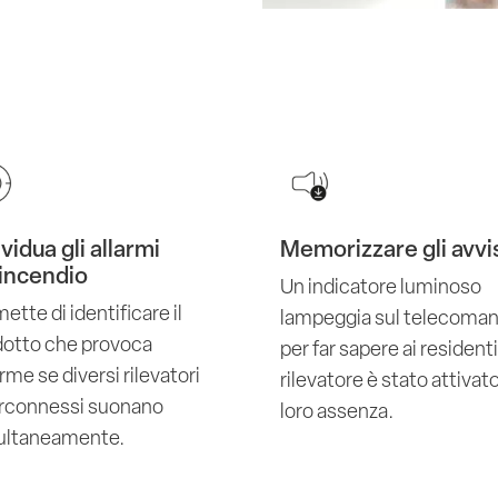
ividua gli allarmi
Memorizzare gli avvi
incendio
Un indicatore luminoso
ette di identificare il
lampeggia sul telecoma
dotto che provoca
per far sapere ai residenti 
larme se diversi rilevatori
rilevatore è stato attivato
erconnessi suonano
loro assenza.
ultaneamente.