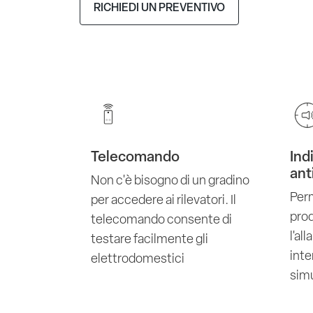
RICHIEDI UN PREVENTIVO
Telecomando
Ind
ant
Non c'è bisogno di un gradino
Perm
per accedere ai rilevatori. Il
pro
telecomando consente di
l'al
testare facilmente gli
int
elettrodomestici
sim