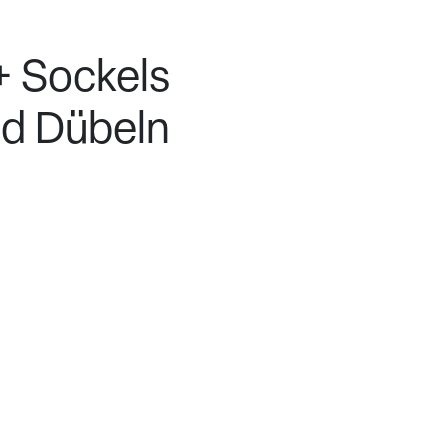
Sockels
nd Dübeln