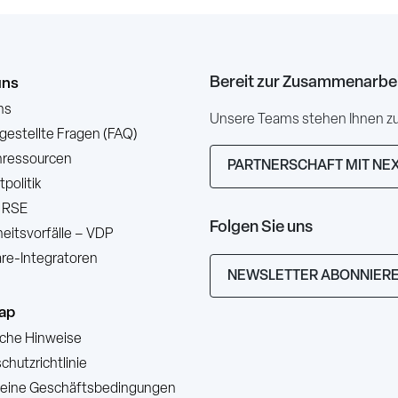
Bereit zur Zusammenarbe
uns
ns
Unsere Teams stehen Ihnen zur
 gestellte Fragen (FAQ)
ressourcen
PARTNERSCHAFT MIT NE
politik
 RSE
Folgen Sie uns
heitsvorfälle – VDP
re-Integratoren
NEWSLETTER ABONNIER
ap
iche Hinweise
hutzrichtlinie
eine Geschäftsbedingungen