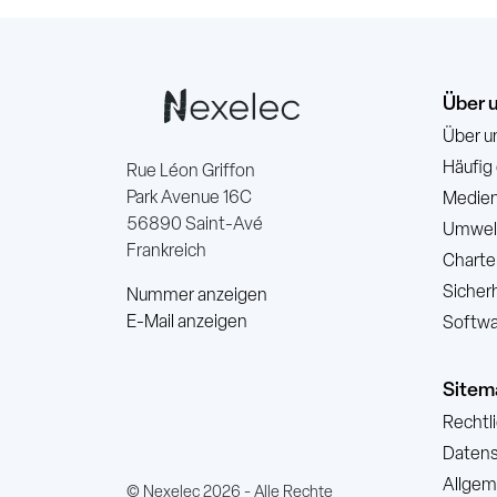
Über 
Über u
Häufig
Rue Léon Griffon
Park Avenue 16C
Medien
56890 Saint-Avé
Umwelt
Frankreich
Charte
Sicher
Nummer anzeigen
E-Mail anzeigen
Softwa
Sitem
Rechtl
Datensc
Allgem
© Nexelec 2026 - Alle Rechte