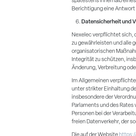
spätestens innerhalb eine
Berichtigung eine Antwort 
Datensicherheit und 
Nexelec verpflichtet sich,
zu gewährleisten und alle
organisatorischen Maßnahm
Integrität zu schützen, ins
Änderung, Verbreitung oder 
Im Allgemeinen verpflicht
unter strikter Einhaltung
insbesondere der Verordn
Parlaments und des Rates v
Personen bei der Verarbe
freien Datenverkehr, der 
Die auf der Website
https: