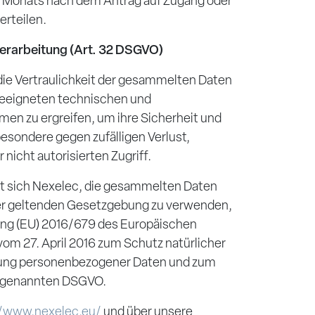
s Monats nach dem Antrag auf Zugang oder
erteilen.
Verarbeitung (Art. 32 DSGVO)
 die Vertraulichkeit der gesammelten Daten
 geeigneten technischen und
en zu ergreifen, um ihre Sicherheit und
besondere gegen zufälligen Verlust,
nicht autorisierten Zugriff.
et sich Nexelec, die gesammelten Daten
 der geltenden Gesetzgebung zu verwenden,
ung (EU) 2016/679 des Europäischen
om 27. April 2016 zum Schutz natürlicher
itung personenbezogener Daten und zum
sogenannten DSGVO.
//www.nexelec.eu/
und über unsere