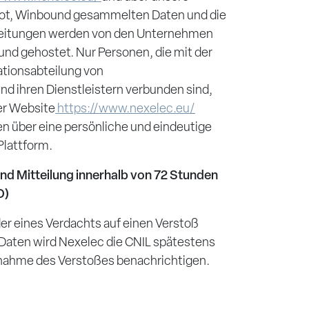
spot, Winbound gesammelten Daten und die
eitungen werden von den Unternehmen
nd gehostet. Nur Personen, die mit der
tionsabteilung von
nd ihren Dienstleistern verbunden sind,
er Website
https://www.nexelec.eu/
 über eine persönliche und eindeutige
lattform.
d Mitteilung innerhalb von 72 Stunden
O)
der eines Verdachts auf einen Verstoß
aten wird Nexelec die CNIL spätestens
nahme des Verstoßes benachrichtigen.