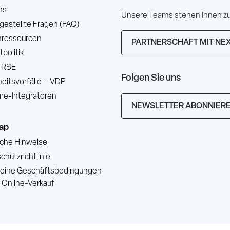
ns
Unsere Teams stehen Ihnen zur
 gestellte Fragen (FAQ)
ressourcen
PARTNERSCHAFT MIT NE
politik
 RSE
Folgen Sie uns
heitsvorfälle – VDP
re-Integratoren
NEWSLETTER ABONNIER
ap
iche Hinweise
hutzrichtlinie
eine Geschäftsbedingungen
n Online-Verkauf