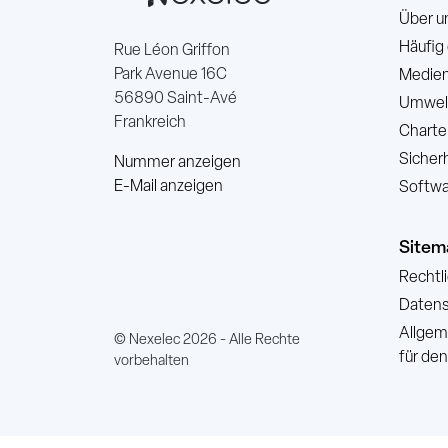
Über u
Häufig
Rue Léon Griffon
Park Avenue 16C
Medien
56890 Saint-Avé
Umwelt
Frankreich
Charte
Sicher
Nummer anzeigen
E-Mail anzeigen
Softwa
Sitem
Rechtl
Datensc
Allgem
© Nexelec 2026 - Alle Rechte
für de
vorbehalten