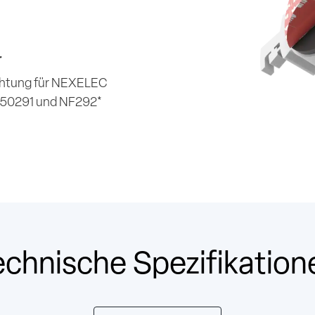
r
chtung für NEXELEC
N50291 und NF292*
echnische Spezifikation