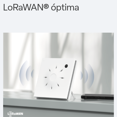
LoRaWAN® óptima