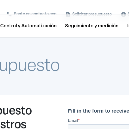
Ponte en contacto con
Solicitar presupuesto
Control y Automatización
Seguimiento y medición
esupuesto
puesto
stros