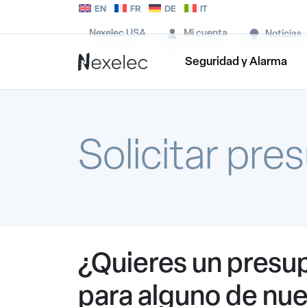
EN
FR
DE
IT
Nexelec USA
Mi cuenta
Noticias
Seguridad y Alarma
Solicitar pr
¿Quieres un presu
para alguno de nue