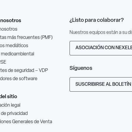
¿Listo para colaborar?
 nosotros
nosotros
Nuestros equipos están a su d
tas más frecuentes (PMF)
os mediáticos
ASOCIACIÓN CON NEXEL
ca medioambiental
RSE
Síguenos
ntes de seguridad – VDP
adores de software
SUSCRIBIRSE AL BOLETÍN
el sitio
ción legal
a de privacidad
iones Generales de Venta