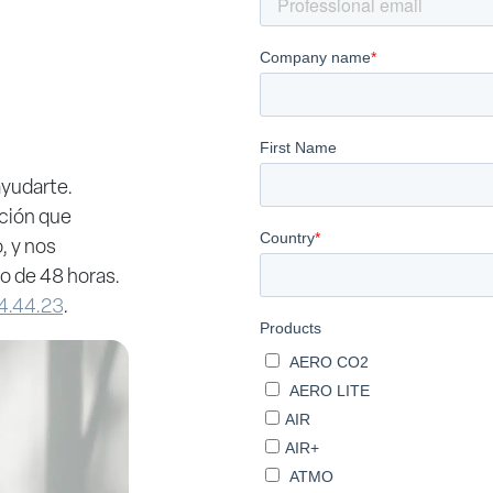
yudarte.
ación que
, y nos
o de 48 horas.
4.44.23
.