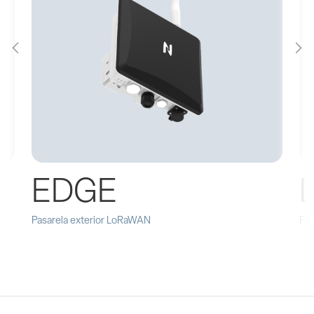
EDGE
Pasarela exterior LoRaWAN
Pa