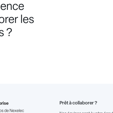
sence
orer les
s ?
Prêt à collaborer ?
prise
os de Nexelec