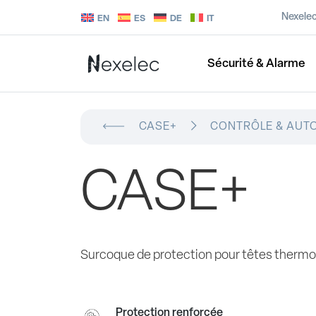
Nexele
EN
ES
DE
IT
Sécurité & Alarme
CASE+
CONTRÔLE & AUT
CASE+
Surcoque de protection pour têtes therm
Protection renforcée