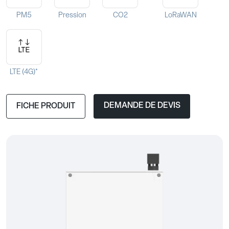
PM5
Pression
CO2
LoRaWAN
LTE (4G)*
DEMANDE DE DEVIS
FICHE PRODUIT