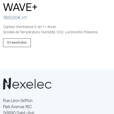
WAVE+
189.00
€
HT
Capteur d’ambiance 5-en-1 + écran
Sondes de Température, Humidité, CO2, Luminosité, Présence
En savoir plus
Rue Léon Griffon
Park Avenue 16C
56890 Saint-Avé