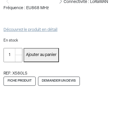
Connectivité : LoRaWAN
Fréquence : EU868 MHz
Découvrez le produit en détail
En stock
quantité
Ajouter au panier
de
FEEL
REF:
X580LS
FICHE PRODUIT
DEMANDER UN DEVIS