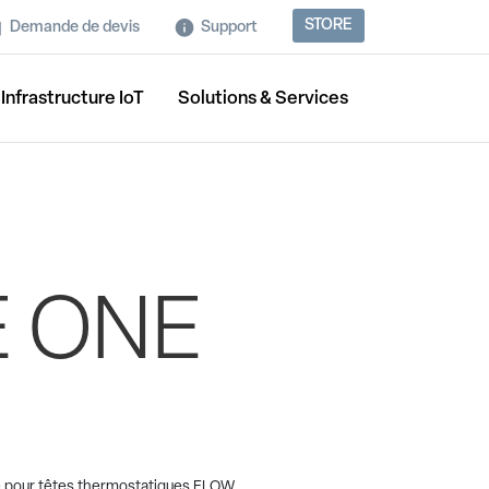
STORE
Demande de devis
Support
Infrastructure IoT
Solutions & Services
 ONE
é pour têtes thermostatiques FLOW